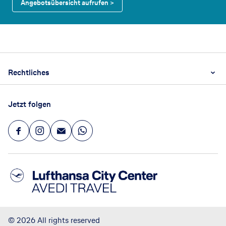
Angebotsübersicht aufrufen >
Footer
Footer navigation
Rechtliches
AGB
Jetzt folgen
Datenschutz
Impressum
©
2026
All rights reserved