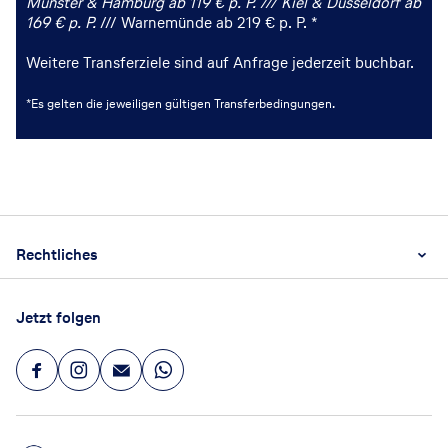
Münster & Hamburg ab 119 € p. P. ///
Kiel & Düsseldorf ab
169 € p. P.
///
Warnemünde ab 219 € p. P. *
Weitere Transferziele sind auf Anfrage jederzeit buchbar.
*Es gelten die jeweiligen gültigen Transferbedingungen.
Footer
Footer navigation
Rechtliches
AGB
Jetzt folgen
Datenschutz
Impressum