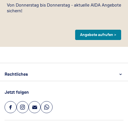
Von Donnerstag bis Donnerstag - aktuelle AIDA Angebote
sichern!
Angebote aufrufen >
Footer
Footer navigation
Rechtliches
AGB
Jetzt folgen
Datenschutz
Impressum