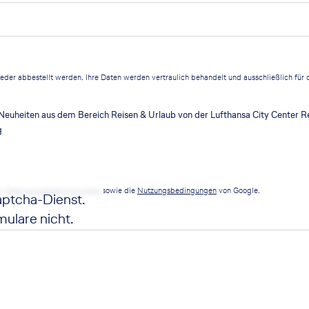
ieder abbestellt werden. Ihre Daten werden vertraulich behandelt und ausschließlich fü
Neuheiten aus dem Bereich Reisen & Urlaub von der Lufthansa City Center R
g
ie
Datenschutzbestimmungen
sowie die
Nutzungsbedingungen
von Google.
ptcha-Dienst.
ulare nicht.
en Sie sich mit
anden.