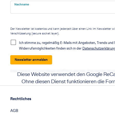
Nachname
Der Newsletter ist kostenlos und kann jederzeit über einen Link im Newsletter w
Verschlüsselung (secure socket layer).
Ich stimme zu, regelmäßig E-Mails mit Angeboten, Trends und 
Widerrufsmöglichkeiten finden sich in der
Datenschutzerklärun
Newsletter anmelden
Diese Webseite wird durch Google reCAPTCHA geschützt. Bitte beachten Sie d
Diese Website verwendet den Google ReCa
Ohne diesen Dienst funktionieren die Form
Footer
Wenn Sie auf die Schaltfläche klicken, erklär
der Nutzung des Dienstes einverst
Footer navigation
Rechtliches
Akzeptieren
AGB